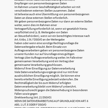
Empfänger von personenbezogenen Daten
Im Rahmen unserer Geschäftstätigkeit arbeiten wir mit
verschiedenen externen Stellen zusammen. Dabei
ist teilweise auch eine Übermittlung von personenbezogenen
Daten an diese externen Stellen erforderlich.
Wir geben personenbezogene Daten nur dann an externe Stellen
weiter, wenn dies im Rahmen einer
Vertragserfüllung erforderlich ist, wenn wir gesetzlich hierzu
verpflichtet sind (z. B. Weitergabe von Daten
an Steuerbehörden), wenn wir ein berechtigtes Interesse nach
Art. 6 Abs. 1 lit. f DSGVO an der Weitergabe
haben oder wenn eine sonstige Rechtsgrundlage die
Datenweitergabe erlaubt. Beim Einsatz von
Auftragsverarbeitern geben wir personenbezogene Daten
unserer Kunden nur auf Grundlage eines gültigen
Vertrags über Auftragsverarbeitung weiter. Im Falle einer
gemeinsamen Verarbeitung wird ein Vertrag über
gemeinsame Verarbeitung geschlossen.
Widerruf Ihrer Einwilligung zur Datenverarbeitung
Viele Datenverarbeitungsvorgänge sind nur mit Ihrer
ausdrücklichen Einwilligung möglich. Sie können eine
bereits erteilte Einwilligung jederzeit widerrufen. Die
Rechtmäßigkeit der bis zum Widerruf erfolgten
Datenverarbeitung bleibt vom Widerruf unberührt.
Widerspruchsrecht gegen die Datenerhebung in besonderen
Fällen sowie gegen
Direktwerbung (Art. 21 DSGVO)
WENN DIE DATENVERARBEITUNG AUF GRUNDLAGE VON ART. 6
ABS. 1 LIT. E ODER F DSGVO