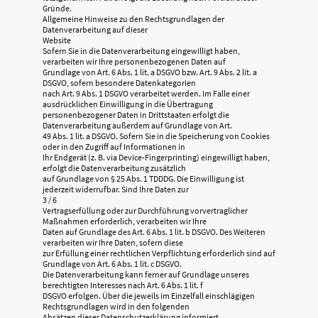
Gründe.
Allgemeine Hinweise zu den Rechtsgrundlagen der
Datenverarbeitung auf dieser
Website
Sofern Sie in die Datenverarbeitung eingewilligt haben,
verarbeiten wir Ihre personenbezogenen Daten auf
Grundlage von Art. 6 Abs. 1 lit. a DSGVO bzw. Art. 9 Abs. 2 lit. a
DSGVO, sofern besondere Datenkategorien
nach Art. 9 Abs. 1 DSGVO verarbeitet werden. Im Falle einer
ausdrücklichen Einwilligung in die Übertragung
personenbezogener Daten in Drittstaaten erfolgt die
Datenverarbeitung außerdem auf Grundlage von Art.
49 Abs. 1 lit. a DSGVO. Sofern Sie in die Speicherung von Cookies
oder in den Zugriff auf Informationen in
Ihr Endgerät (z. B. via Device-Fingerprinting) eingewilligt haben,
erfolgt die Datenverarbeitung zusätzlich
auf Grundlage von § 25 Abs. 1 TDDDG. Die Einwilligung ist
jederzeit widerrufbar. Sind Ihre Daten zur
3 / 6
Vertragserfüllung oder zur Durchführung vorvertraglicher
Maßnahmen erforderlich, verarbeiten wir Ihre
Daten auf Grundlage des Art. 6 Abs. 1 lit. b DSGVO. Des Weiteren
verarbeiten wir Ihre Daten, sofern diese
zur Erfüllung einer rechtlichen Verpflichtung erforderlich sind auf
Grundlage von Art. 6 Abs. 1 lit. c DSGVO.
Die Datenverarbeitung kann ferner auf Grundlage unseres
berechtigten Interesses nach Art. 6 Abs. 1 lit. f
DSGVO erfolgen. Über die jeweils im Einzelfall einschlägigen
Rechtsgrundlagen wird in den folgenden
Absätzen dieser Datenschutzerklärung informiert.