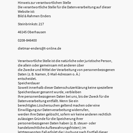
Hinweis zur verantwortlichen Stelle
Die verantwortliche Stelle für die Datenverarbeitung auf dieser
Website ist:
Bild & Rahmen Enders
Steinbrinkstr. 217
46145 Oberhausen
0208-846400
dietmar-enders@t-online.de
Verantwortliche Stelle ist die natürliche oder juristische Person,
die allein oder gemeinsam mit anderen über
die Zwecke und Mittel der Verarbeitung von personenbezogenen
Daten (z. B. Namen, E-Mail-Adressen o. Ä.)
entscheidet.
Speicherdauer
Soweit innerhalb dieser Datenschutzerklärung keine speziellere
Speicherdauer genannt wurde, verbleiben
Ihre personenbezogenen Daten bei uns, bis der Zweck für die
Datenverarbeitung entfällt. Wenn Sie ein
berechtigtes Löschersuchen geltend machen oder eine
Einwilligung zur Datenverarbeitung widerrufen,
werden Ihre Daten gelöscht, sofern wir keine anderen rechtlich
zulässigen Gründe für die Speicherung Ihrer
personenbezogenen Daten haben (z. B. steuer- oder
handelsrechtliche Aufbewahrungsfristen); im
letztgenannten Fall erfolgt die Löschung nach Fortfall dieser