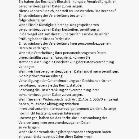
Sie haben das Recht, die Einschränkung der Verarbeitung Ihrer
personenbezogenen Daten zu verlangen.
Hierzu können Sie sich jederzeit an uns wenden. Das Recht auf
Einschränkung der Verarbeitung besteht in
folgenden Fällen:
Wenn Sie die Richtigkeit Ihrer bei uns gespeicherten
personenbezogenen Daten bestreiten, benötigen wir
in der Regel Zeit, um dies zu überprüfen. Für die Dauer der
Prüfung haben Sie das Recht, die
Einschränkung der Verarbeitung Ihrer personenbezogenen
Daten zu verlangen.
Wenn die Verarbeitung Ihrer personenbezogenen Daten
unrechtmäßig geschah/geschieht, können Sie
statt der Löschung die Einschränkung der Datenverarbeitung
verlangen.
Wenn wir Ihre personenbezogenen Daten nicht mehr benötigen,
Sie sie jedoch zur Ausübung,
Verteidigung oder Geltendmachung von Rechtsansprüchen
benötigen, haben Sie das Recht, statt der
Löschung die Einschränkung der Verarbeitung Ihrer
personenbezogenen Daten zu verlangen.
Wenn Sie einen Widerspruch nach Art. 21 Abs. 1 DSGVO eingelegt
haben, muss eine Abwägung zwischen
Ihren und unseren Interessen vorgenommen werden. Solange
noch nicht feststeht, wessen Interessen
überwiegen, haben Sie das Recht, die Einschränkung der
Verarbeitung Ihrer personenbezogenen Daten
zu verlangen.
Wenn Sie die Verarbeitung Ihrer personenbezogenen Daten
eingeschränkt haben, dürfen diese Daten – von