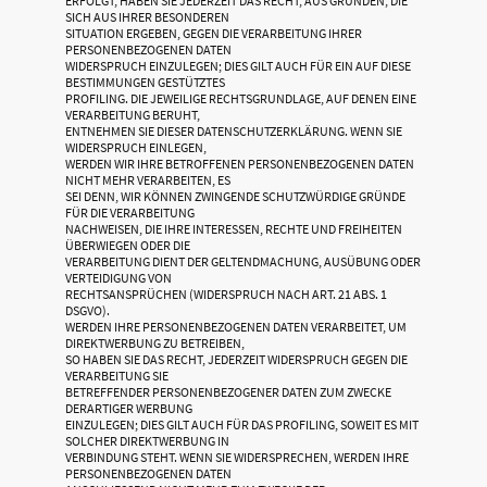
ERFOLGT, HABEN SIE JEDERZEIT DAS RECHT, AUS GRÜNDEN, DIE
SICH AUS IHRER BESONDEREN
SITUATION ERGEBEN, GEGEN DIE VERARBEITUNG IHRER
PERSONENBEZOGENEN DATEN
WIDERSPRUCH EINZULEGEN; DIES GILT AUCH FÜR EIN AUF DIESE
BESTIMMUNGEN GESTÜTZTES
PROFILING. DIE JEWEILIGE RECHTSGRUNDLAGE, AUF DENEN EINE
VERARBEITUNG BERUHT,
ENTNEHMEN SIE DIESER DATENSCHUTZERKLÄRUNG. WENN SIE
WIDERSPRUCH EINLEGEN,
WERDEN WIR IHRE BETROFFENEN PERSONENBEZOGENEN DATEN
NICHT MEHR VERARBEITEN, ES
SEI DENN, WIR KÖNNEN ZWINGENDE SCHUTZWÜRDIGE GRÜNDE
FÜR DIE VERARBEITUNG
NACHWEISEN, DIE IHRE INTERESSEN, RECHTE UND FREIHEITEN
ÜBERWIEGEN ODER DIE
VERARBEITUNG DIENT DER GELTENDMACHUNG, AUSÜBUNG ODER
VERTEIDIGUNG VON
RECHTSANSPRÜCHEN (WIDERSPRUCH NACH ART. 21 ABS. 1
DSGVO).
WERDEN IHRE PERSONENBEZOGENEN DATEN VERARBEITET, UM
DIREKTWERBUNG ZU BETREIBEN,
SO HABEN SIE DAS RECHT, JEDERZEIT WIDERSPRUCH GEGEN DIE
VERARBEITUNG SIE
BETREFFENDER PERSONENBEZOGENER DATEN ZUM ZWECKE
DERARTIGER WERBUNG
EINZULEGEN; DIES GILT AUCH FÜR DAS PROFILING, SOWEIT ES MIT
SOLCHER DIREKTWERBUNG IN
VERBINDUNG STEHT. WENN SIE WIDERSPRECHEN, WERDEN IHRE
PERSONENBEZOGENEN DATEN