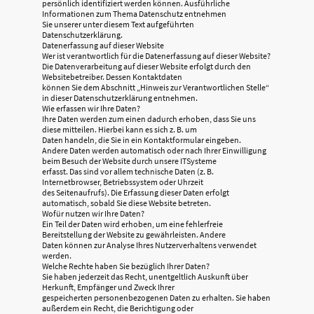
persönlich identifiziert werden können. Ausführliche
Informationen zum Thema Datenschutz entnehmen
Sie unserer unter diesem Text aufgeführten
Datenschutzerklärung.
Datenerfassung auf dieser Website
Wer ist verantwortlich für die Datenerfassung auf dieser Website?
Die Datenverarbeitung auf dieser Website erfolgt durch den
Websitebetreiber. Dessen Kontaktdaten
können Sie dem Abschnitt „Hinweis zur Verantwortlichen Stelle“
in dieser Datenschutzerklärung entnehmen.
Wie erfassen wir Ihre Daten?
Ihre Daten werden zum einen dadurch erhoben, dass Sie uns
diese mitteilen. Hierbei kann es sich z. B. um
Daten handeln, die Sie in ein Kontaktformular eingeben.
Andere Daten werden automatisch oder nach Ihrer Einwilligung
beim Besuch der Website durch unsere ITSysteme
erfasst. Das sind vor allem technische Daten (z. B.
Internetbrowser, Betriebssystem oder Uhrzeit
des Seitenaufrufs). Die Erfassung dieser Daten erfolgt
automatisch, sobald Sie diese Website betreten.
Wofür nutzen wir Ihre Daten?
Ein Teil der Daten wird erhoben, um eine fehlerfreie
Bereitstellung der Website zu gewährleisten. Andere
Daten können zur Analyse Ihres Nutzerverhaltens verwendet
werden.
Welche Rechte haben Sie bezüglich Ihrer Daten?
Sie haben jederzeit das Recht, unentgeltlich Auskunft über
Herkunft, Empfänger und Zweck Ihrer
gespeicherten personenbezogenen Daten zu erhalten. Sie haben
außerdem ein Recht, die Berichtigung oder