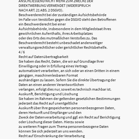
ANSCHLIESSEND NICHT MEHR ZUM ZWECKE DER
DIREKTWERBUNG VERWENDET (WIDERSPRUCH
NACH ART. 21 ABS. 2 DSGVO).
Beschwerderecht bei der zuständigen Aufsichtsbehörde
Im Falle von Verstößen gegen die DSGVO steht den Betroffenen
ein Beschwerderecht bei einer
Aufsichtsbehörde, insbesondere in dem Mitgliedstaat ihres
gewöhnlichen Aufenthalts, ihres Arbeitsplatzes
oder des Orts des mutmaßlichen Verstoßes zu. Das
Beschwerderecht besteht unbeschadet anderweitiger
verwaltungsrechtlicher oder gerichtlicher Rechtsbehelfe.
4 / 6
Recht auf Datenübertragbarkeit
Sie haben das Recht, Daten, die wir auf Grundlage Ihrer
Einwilligung oder in Erfüllung eines Vertrags
automatisiert verarbeiten, an sich oder an einen Dritten in einem
gängigen, maschinenlesbaren Format
aushändigen zu lassen. Sofern Sie die direkte Übertragung der
Daten an einen anderen Verantwortlichen
verlangen, erfolgt dies nur, soweit es technisch machbar ist.
Auskunft, Berichtigung und Löschung
Sie haben im Rahmen der geltenden gesetzlichen Bestimmungen
jederzeit das Recht auf unentgeltliche
Auskunft über Ihre gespeicherten personenbezogenen Daten,
deren Herkunft und Empfänger und den
Zweck der Datenverarbeitung und ggf. ein Recht auf Berichtigung
oder Löschung dieser Daten. Hierzu sowie
zu weiteren Fragen zum Thema personenbezogene Daten
können Sie sich jederzeit an uns wenden.
Recht auf Einschränkung der Verarbeitung