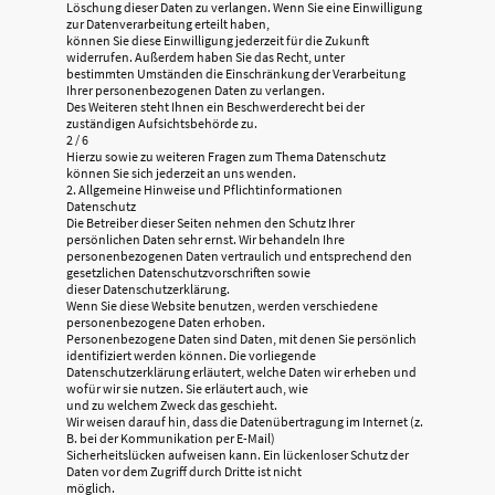
Löschung dieser Daten zu verlangen. Wenn Sie eine Einwilligung
zur Datenverarbeitung erteilt haben,
können Sie diese Einwilligung jederzeit für die Zukunft
widerrufen. Außerdem haben Sie das Recht, unter
bestimmten Umständen die Einschränkung der Verarbeitung
Ihrer personenbezogenen Daten zu verlangen.
Des Weiteren steht Ihnen ein Beschwerderecht bei der
zuständigen Aufsichtsbehörde zu.
2 / 6
Hierzu sowie zu weiteren Fragen zum Thema Datenschutz
können Sie sich jederzeit an uns wenden.
2. Allgemeine Hinweise und Pflichtinformationen
Datenschutz
Die Betreiber dieser Seiten nehmen den Schutz Ihrer
persönlichen Daten sehr ernst. Wir behandeln Ihre
personenbezogenen Daten vertraulich und entsprechend den
gesetzlichen Datenschutzvorschriften sowie
dieser Datenschutzerklärung.
Wenn Sie diese Website benutzen, werden verschiedene
personenbezogene Daten erhoben.
Personenbezogene Daten sind Daten, mit denen Sie persönlich
identifiziert werden können. Die vorliegende
Datenschutzerklärung erläutert, welche Daten wir erheben und
wofür wir sie nutzen. Sie erläutert auch, wie
und zu welchem Zweck das geschieht.
Wir weisen darauf hin, dass die Datenübertragung im Internet (z.
B. bei der Kommunikation per E-Mail)
Sicherheitslücken aufweisen kann. Ein lückenloser Schutz der
Daten vor dem Zugriff durch Dritte ist nicht
möglich.